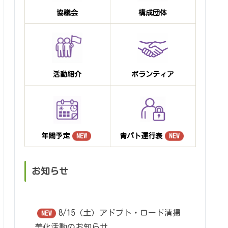
協議会
構成団体
活動紹介
ボランティア
NEW
NEW
年間予定
青パト運行表
お知らせ
8/15（土）アドプト・ロード清掃
NEW
美化活動のお知らせ