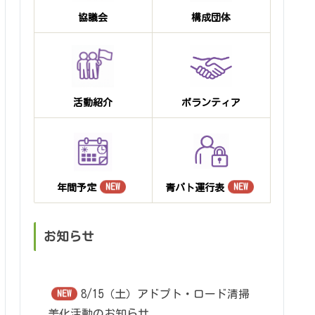
協議会
構成団体
活動紹介
ボランティア
年間予定
青パト運行表
NEW
NEW
お知らせ
8/15（土）アドプト・ロード清掃
NEW
美化活動のお知らせ